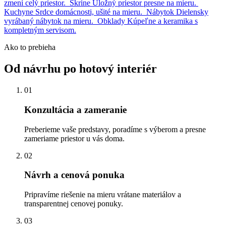
zmení celý priestor.
Skrine
Úložný priestor presne na mieru.
Kuchyne
Srdce domácnosti, ušité na mieru.
Nábytok
Dielensky
vyrábaný nábytok na mieru.
Obklady
Kúpeľne a keramika s
kompletným servisom.
Ako to prebieha
Od návrhu po hotový interiér
01
Konzultácia a zameranie
Preberieme vaše predstavy, poradíme s výberom a presne
zameriame priestor u vás doma.
02
Návrh a cenová ponuka
Pripravíme riešenie na mieru vrátane materiálov a
transparentnej cenovej ponuky.
03