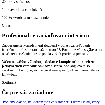
20
rokov skúseností
1
dodávateľ na celý interiér
100 %
výroba a montáž na mieru
O nás
Profesionáli v zariaďovaní interiéru
Zaoberáme sa kompletnými službami v oblasti zariaďovania
interiéru — od zamerania až po montáž. Poradíme vám s výberom a
navrhneme riešenie presne podľa vašich potrieb a predstáv.
Vašou najväčšou výhodou je
dodanie kompletného interiéru
jedným dodávateľom
: obklady a sanita, podlahy, dvere so
zárubňami, kuchyne, šatníkové skrine aj nábytok na mieru. Stačí si
len vybrať.
Sortiment
Čo pre vás zariadime
Podlahy
Základ, na ktorom stojí celý interiér.
Dvere
Detail, ktorý