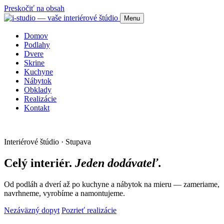
Preskočiť na obsah
Menu
Domov
Podlahy
Dvere
Skrine
Kuchyne
Nábytok
Obklady
Realizácie
Kontakt
Interiérové štúdio · Stupava
Celý interiér.
Jeden dodávateľ.
Od podláh a dverí až po kuchyne a nábytok na mieru — zameriame,
navrhneme, vyrobíme a namontujeme.
Nezáväzný dopyt
Pozrieť realizácie